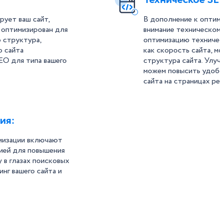
рует ваш сайт,
В дополнение к опти
 оптимизирован для
внимание техническом
 структура,
оптимизацию техничес
о сайта
как скорость сайта, 
EO для типа вашего
структура сайта. Улу
можем повысить удобс
сайта на страницах р
ия:
мизации включают
цией для повышения
 в глазах поисковых
нг вашего сайта и