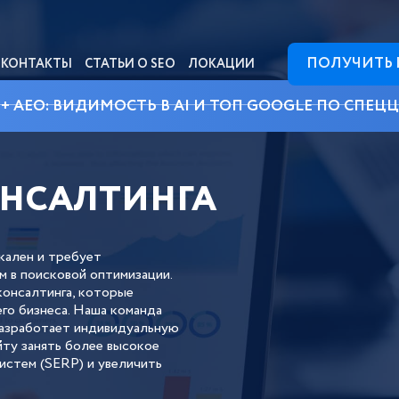
ПОЛУЧИТЬ
КОНТАКТЫ
СТАТЬИ О SEO
ЛОКАЦИИ
 + AEO: ВИДИМОСТЬ В AI И ТОП GOOGLE ПО СПЕЦ
ОНСАЛТИНГА
кален и требует
м в поисковой оптимизации.
консалтинга, которые
го бизнеса. Наша команда
разработает индивидуальную
ту занять более высокое
истем (SERP) и увеличить