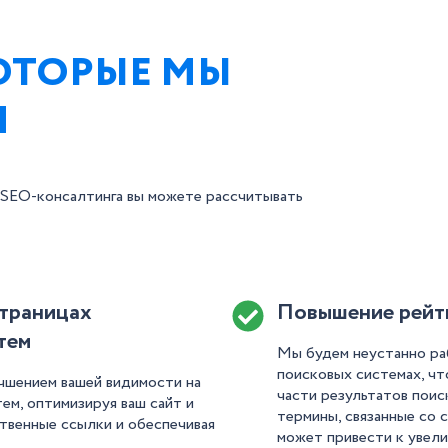
КОТОРЫЕ МЫ
М
 SEO-консалтинга вы можете рассчитывать
траницах
Повышение рейти
тем
Мы будем неустанно ра
поисковых системах, чт
чшением вашей видимости на
части результатов поис
ем, оптимизируя ваш сайт и
термины, связанные со 
твенные ссылки и обеспечивая
может привести к увели