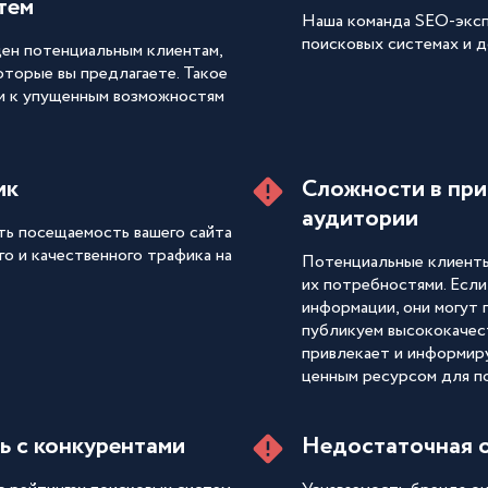
тем
Наша команда SEO-эксп
поисковых системах и д
ден потенциальным клиентам,
оторые вы предлагаете. Такое
и к упущенным возможностям
ик
Сложности в при
аудитории
ть посещаемость вашего сайта
го и качественного трафика на
Потенциальные клиенты
их потребностями. Если
информации, они могут 
публикуем высококачес
привлекает и информир
ценным ресурсом для п
ь с конкурентами
Недостаточная о