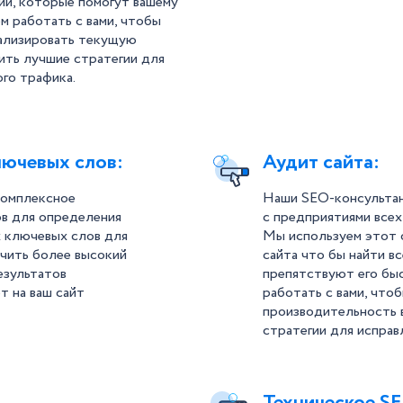
ий, которые помогут вашему
м работать с вами, чтобы
ализировать текущую
ить лучшие стратегии для
ого трафика.
лючевых слов:
Аудит сайта:
комплексное
Наши SEO-консульта
ов для определения
с предприятиями всех
 ключевых слов для
Мы используем этот о
ечить более высокий
сайта что бы найти в
езультатов
препятствуют его бы
т на ваш сайт
работать с вами, что
производительность 
стратегии для исправ
Техническое S