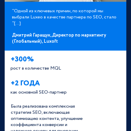
"Одной из ключевых причин, по которой мы
выбрали Luxeo в качестве партнера по SEO, стало
"[...]
Дмитрий Гаращук,
Директор по маркетингу
(Глобальный),
Luxoft
+300%
рост в количестве MQL
+2 ГОДА
как основной SEO-партнер
Была реализована комплексная
стратегия SEO, включающая
оптимизацию контента, улучшение
коэффициента конверсии и
надежную основу для генерации