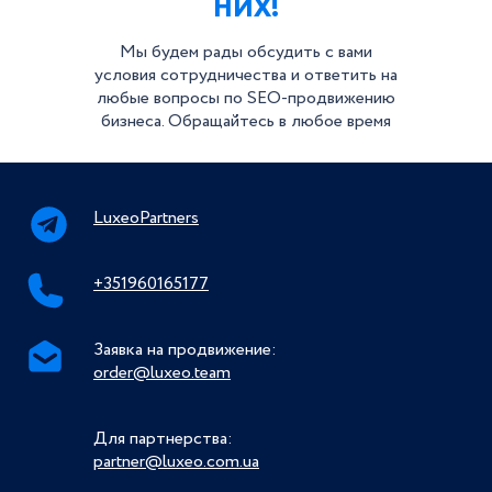
НИХ!
Мы будем рады обсудить с вами
условия сотрудничества и ответить на
любые вопросы по SEO-продвижению
бизнеса. Обращайтесь в любое время
LuxeoPartners
+351960165177
Заявка на продвижение:
order@luxeo.team
Для партнерства:
partner@luxeo.com.ua