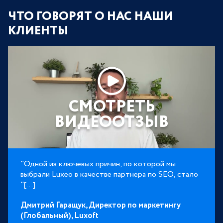
ЧТО ГОВОРЯТ О НАС НАШИ
КЛИЕНТЫ
СМОТРЕТЬ
ВИДЕООТЗЫВ
"Одной из ключевых причин, по которой мы
выбрали Luxeo в качестве партнера по SEO, стало
"[...]
Дмитрий Гаращук,
Директор по маркетингу
(Глобальный),
Luxoft