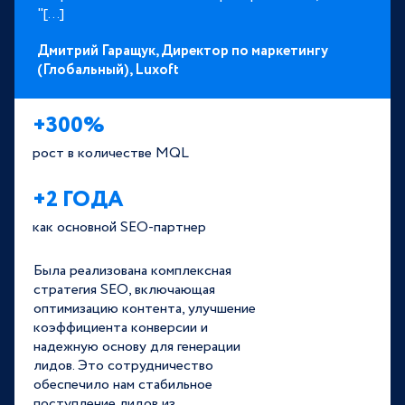
"[...]
Дмитрий Гаращук,
Директор по маркетингу
(Глобальный),
Luxoft
+300%
рост в количестве MQL
+2 ГОДА
как основной SEO-партнер
Была реализована комплексная
стратегия SEO, включающая
оптимизацию контента, улучшение
коэффициента конверсии и
надежную основу для генерации
лидов. Это сотрудничество
обеспечило нам стабильное
поступление лидов из