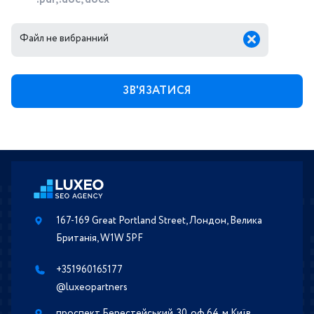
Файл не вибранний
167-169 Great Portland Street, Лондон, Велика
Британія, W1W 5PF
+351960165177
@luxeopartners
проспект Берестейський, 30, оф 64, м.Київ,