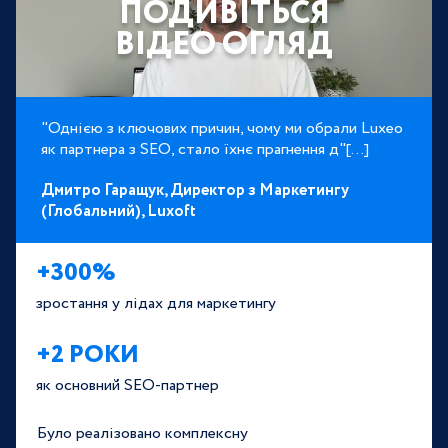
ПОДИВІТЬСЯ
ВІДЕО ОГЛЯД
"Однією з ключових причин, чому ми обрали Luxeo
як партнера з SEO, стало їхнє прагнення д"[...]
Дмитро Гаращук,
Директор з Маркетингу
(Глобальний),
Luxoft
+300%
зростання у лідах для маркетингу
+2 РОКИ
як основний SEO-партнер
Було реалізовано комплексну