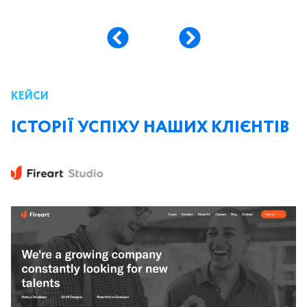
КЕЙСИ
ІСТОРІЇ УСПІХУ НАШИХ КЛІЄНТІВ