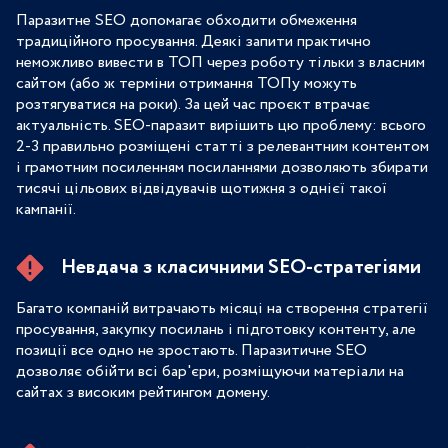
Паразитне SEO допомагає обходити обмеження
традиційного просування. Деякі запити практично
неможливо вивести в ТОП через роботу тільки з власним
сайтом (або ж терміни отримання ТОПу можуть
розтягуватися на роки). За цей час проєкт втрачає
актуальність. SEO-паразит вирішить цю проблему: всього
2-3 правильно розміщені статті з релевантним контентом
і грамотним посиленням посиланнями дозволяють збирати
тисячі цільових відвідувачів щотижня з однієї такої
кампанії.
Невдача з класичними SEO-стратегіями
Багато компаній витрачають місяці на створення стратегії
просування, закупку посилань і підготовку контенту, але
позиції все одно не зростають. Паразитичне SEO
дозволяє обійти всі бар'єри, розміщуючи матеріали на
сайтах з високим рейтингом домену.