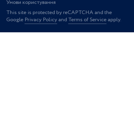
Умови користування
This site is protected by reCAPTCHA and the
Google
Privacy Policy
and
Terms of Service
apply.