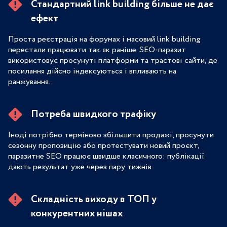
Стандартний link building більше не дає
ефект
Проста реєстрація на форумах і масовий link building
перестали працювати так як раніше. SEO-паразит
використовує просунуті платформи та трастові сайти, де
посилання дійсно індексуються і впливають на
ранжування.
Потреба швидкого трафіку
Іноді потрібно терміново збільшити продажі, просунути
сезонну пропозицію або протестувати новий проєкт,
паразитне SEO працює швидше класичного: публікації
дають результат уже через пару тижнів.
Складність виходу в ТОП у
конкурентних нішах