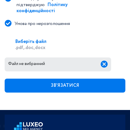
підтверджую 
Політику 
конфіденційності
Умова про нерозголошення
Виберіть файл
.pdf, .doc, docx
Файл не вибранний