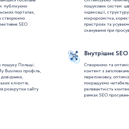
овнішніх посилань
Оптимізуємо технічну
и: публікуємо
пошукових систем: шв
льських порталах,
індексації, структуру 
та створюємо
мікророзмітка, корек
ефективне SEO
пристроях та усуваєм
сканування при просув
Внутрішнє SEO
х пошуку Польщі:
Створюємо та оптимі
y Business профіль,
контент з заголовка
 довідники,
перелінковку, оптиміз
ьких клієнтів,
покращуємо читабель
ля розкрутки сайту
релевантність контен
рамках SEO просуванн