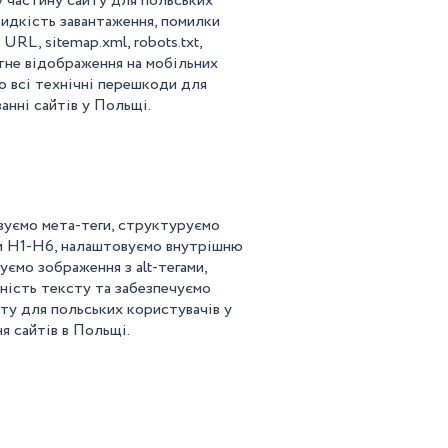
 частину сайту для польських
идкість завантаження, помилки
URL, sitemap.xml, robots.txt,
тне відображення на мобільних
о всі технічні перешкоди для
анні сайтів у Польщі.
зуємо мета-теги, структуруємо
ми H1-H6, налаштовуємо внутрішню
уємо зображення з alt-тегами,
ність тексту та забезпечуємо
ту для польських користувачів у
я сайтів в Польщі.