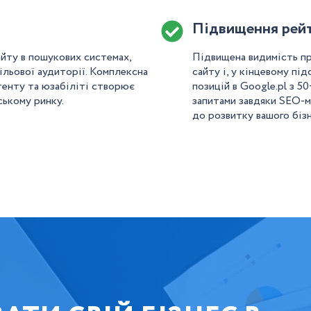
Підвищення рейт
йту в пошукових системах,
Підвищена видимість пр
ільової аудиторії. Комплексна
сайту і, у кінцевому пі
тенту та юзабіліті створює
позицій в Google.pl з 5
ькому ринку.
запитами завдяки SEO-м
до розвитку вашого бізн