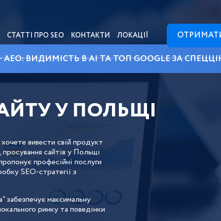
ОТРИМАТ
СТАТТІ ПРО SEO
КОНТАКТИ
ЛОКАЦІЇ
+ AEO: ВИДИМІСТЬ В AI ТА ТОП GOOGLE ЗА СПЕЦЦ
АЙТУ У ПОЛЬЩІ
 хочете вивести свій продукт
, просування сайтів у Польщі
пропонує професійні послуги
робку SEO-стратегії з
” забезпечує максимальну
окального ринку та поведінки