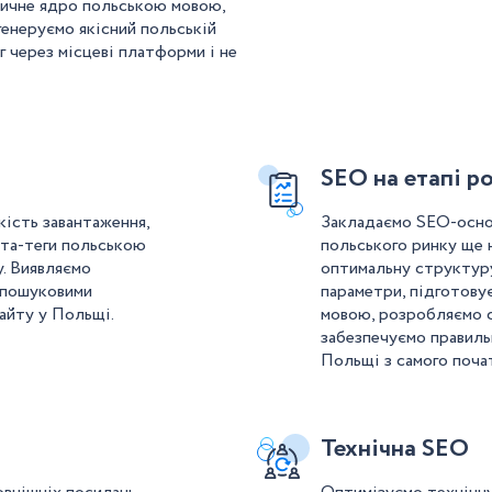
тичне ядро польською мовою,
генеруємо якісний польській
г через місцеві платформи і не
SEO на етапі р
кість завантаження,
Закладаємо SEO-основ
ета-теги польською
польського ринку ще 
. Виявляємо
оптимальну структуру
 пошуковими
параметри, підготову
айту у Польщі.
мовою, розробляємо 
забезпечуємо правиль
Польщі з самого поча
Технічна SEO