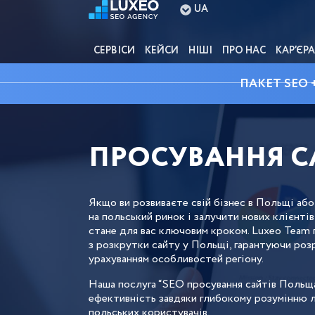
UA
СЕРВІСИ
КЕЙСИ
НІШІ
ПРО НАС
КАР’ЄРА
ПАКЕТ SEO 
ПРОСУВАННЯ С
Якщо ви розвиваєте свій бізнес в Польщі або
на польський ринок і залучити нових клієнтів
стане для вас ключовим кроком. Luxeo Team 
з розкрутки сайту у Польщі, гарантуючи роз
урахуванням особливостей регіону.
Наша послуга “SEO просування сайтів Польща
ефективність завдяки глибокому розумінню л
польських користувачів.