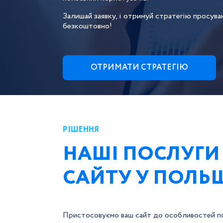
Залишай заявку, і отримуй стратегію просува
безкоштовно!
ОТРИМАТИ СТРАТЕГІЮ
РІШЕННЯ
НАШІ ПОСЛУГИ
САЙТУ У ПОЛЬ
Пристосовуємо ваш сайт до особливостей по