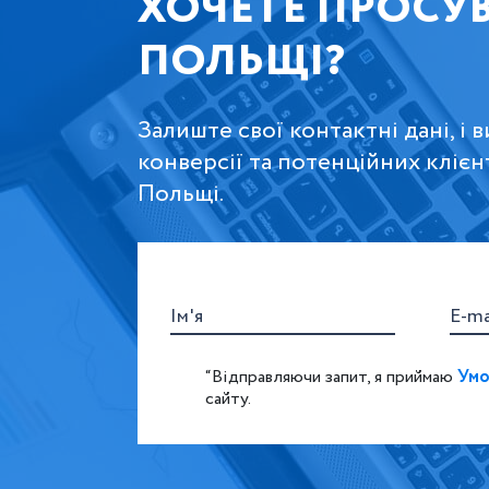
ХОЧЕТЕ ПРОСУВ
ПОЛЬЩІ?
Залиште свої контактні дані, і
конверсії та потенційних клієнт
Польщі.
Ім'я
E-ma
“Відправляючи запит, я приймаю
Умо
сайту.