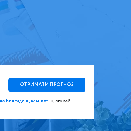
ю Конфіденціальності
цього веб-