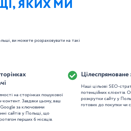
ЩІ, ЯКИХ МИ
льші, ви можете розраховувати на такі
сторінках
Цілеспрямоване 
чі
Наші цільові SEO-страте
потенційних клієнтів. О
мості на сторінках пошукової
розкрутки сайту у Польщ
н-контент. Завдяки цьому, ваш
готових до покупки чи с
в Google за ключовими
нні сайтів у Польщі, що
ротягом перших 6 місяців.