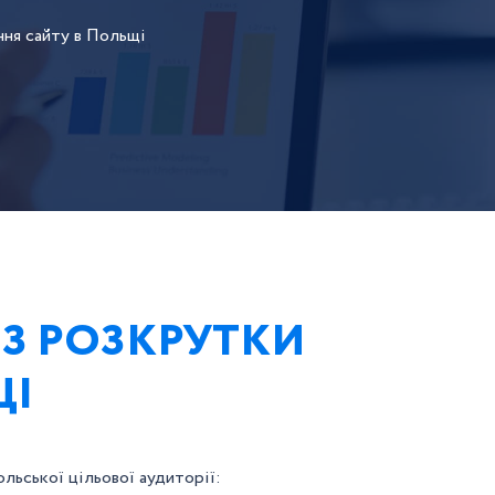
ння сайту в Польщі
 З РОЗКРУТКИ
ЩІ
льської цільової аудиторії: