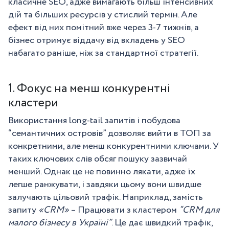
класичне SEO, адже вимагають більш інтенсивних
дій та більших ресурсів у стислий термін. Але
ефект від них помітний вже через 3-7 тижнів, а
бізнес отримує віддачу від вкладень у SEO
набагато раніше, ніж за стандартної стратегії.
1. Фокус на менш конкурентні
кластери
Використання long-tail запитів і побудова
“семантичних островів” дозволяє вийти в ТОП за
конкретними, але менш конкурентними ключами. У
таких ключових слів обсяг пошуку зазвичай
менший. Однак це не повинно лякати, адже їх
легше ранжувати, і завдяки цьому вони швидше
залучають цільовий трафік. Наприклад, замість
запиту
«CRM»
– Працювати з кластером
“CRM для
малого бізнесу в Україні”
. Це дає швидкий трафік,