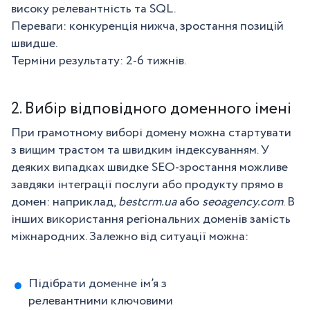
високу релевантність та SQL.
Переваги: конкуренція нижча, зростання позицій
швидше.
Терміни результату: 2-6 тижнів.
2. Вибір відповідного доменного імені
При грамотному виборі домену можна стартувати
з вищим трастом та швидким індексуванням. У
деяких випадках швидке SEO-зростання можливе
завдяки інтеграції послуги або продукту прямо в
домен: наприклад,
bestcrm.ua
або
seoagency.com
. В
інших використання регіональних доменів замість
міжнародних. Залежно від ситуації можна:
Підібрати доменне ім’я з
релевантними ключовими