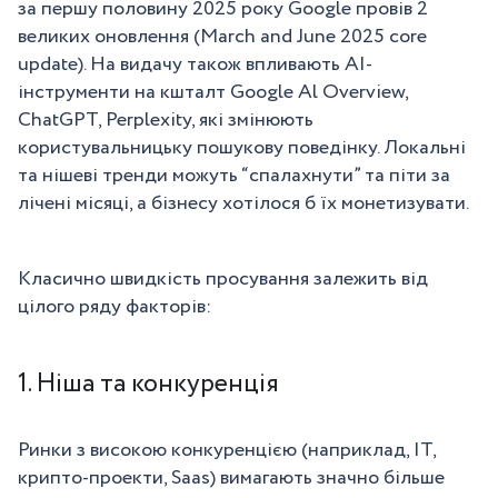
за першу половину 2025 року Google провів 2
великих оновлення (March and June 2025 core
update). На видачу також впливають AI-
інструменти на кшталт Google Al Overview,
ChatGPT, Perplexity, які змінюють
користувальницьку пошукову поведінку. Локальні
та нішеві тренди можуть “спалахнути” та піти за
лічені місяці, а бізнесу хотілося б їх монетизувати.
Класично швидкість просування залежить від
цілого ряду факторів:
1. Ніша та конкуренція
Ринки з високою конкуренцією (наприклад, IT,
крипто-проекти, Saas) вимагають значно більше