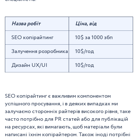
Назва робіт
Ціна, від
SEO копірайтинг
10$ за 1000 збп
Залучення розробника
10$/год
Дизайн UX/UI
10$/год
SEO копірайтинг є важливим компонентом
успішного просування, і в деяких випадках ми
залучаємо сторонніх райтерів високого рівня, таке
часто потрібно для PR статей або для публікацій
на ресурсах, які вимагають, щоб матеріали були
написані їхнім копірайтером. Також іноді потрібні