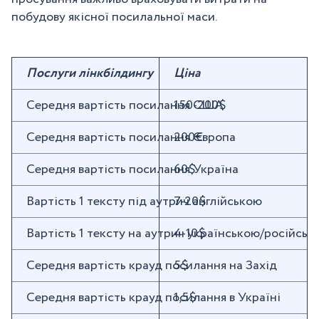
побудову якісної посилальної маси.
Послуги лінкбілдингу
Ціна
Середня вартість посилання США
150-200$
Середня вартість посилання Європа
200€
Середня вартість посилання Україна
60$
Вартість 1 тексту під аутрич англійською
7-20$
Вартість 1 тексту на аутрич українською/російськ
4-10$
Середня вартість крауд ​​посилання на Захід
5$
Середня вартість крауд ​​посилання в Україні
1,5$