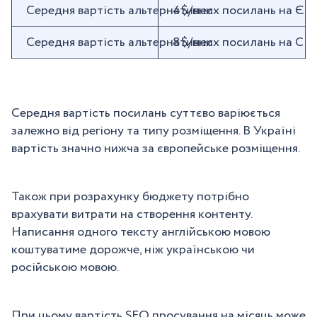
Середня вартість альтернативних посилань на Єв
4$/мес
Середня вартість альтернативних посилань на С
8$/мес
Середня вартість посилань суттєво варіюється
залежно від регіону та типу розміщення. В Україні
вартість значно нижча за європейське розміщення.
Також при розрахунку бюджету потрібно
врахувати витрати на створення контенту.
Написання одного тексту англійською мовою
коштуватиме дорожче, ніж українською чи
російською мовою.
При цьому вартість SEO просування на місяць може