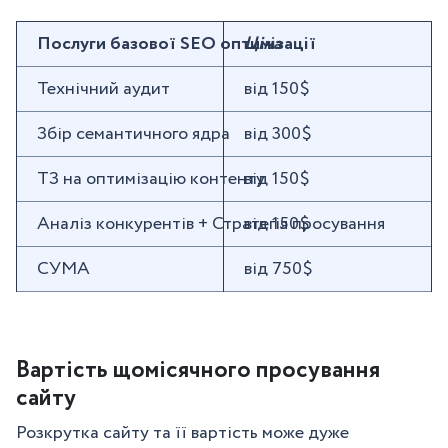
Послуги базової SEO оптимізації
Ціна
Технічний аудит
від 150$
Збір семантичного ядра
від 300$
ТЗ на оптимізацію контенту
від 150$
Аналіз конкурентів + ​​Стратегія просування
від 150$
СУМА
від 750$
Вартість щомісячного просування
сайту
Розкрутка сайту та її вартість може дуже