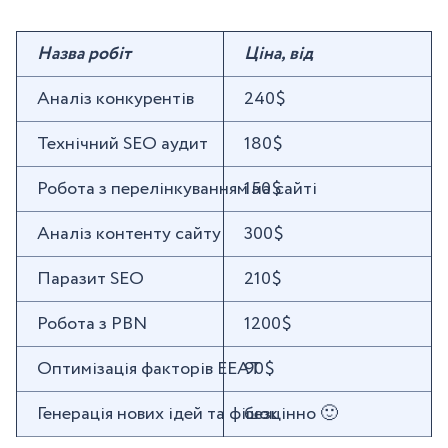
Назва робіт
Ціна, від
Аналіз конкурентів
240$
Технічний SEO аудит
180$
Робота з перелінкуванням на сайті
150$
Аналіз контенту сайту
300$
Паразит SEO
210$
Робота з PBN
1200$
Оптимізація факторів EEAT
90$
Генерація нових ідей та фішок
безцінно 🙂