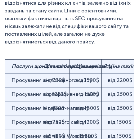
відрізнятися для різних клієнтів, залежно від їхніх
завдань та стану сайту. Ціни є орієнтовними,
оскільки фактична вартість SEO просування на
місяць залежатиме від специфіки вашого сайту та
поставлених цілей, але загалом не дуже
відрізнятиметься від даного прайсу.
Послуги щомісячного просування сайту
Ціна minimal
Ціна optimal
Ціна maxim
Просування англомовного сайту
від 780$
від 1500$
від 2200$
Просування корпоративного сайту
від 1050$
від 1600$
від 2500$
Просування інтернет-магазину
від 930$
від 1800$
від 2500$
Просування медичного сайту
від 750$
від 1200$
від 1500$
Просування сайтів на WordPress
від 400$
від 800$
від 1500$