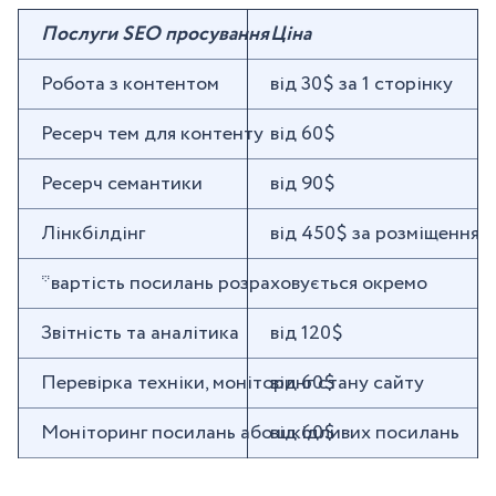
Послуги SEO просування
Ціна
Робота з контентом
від 30$ за 1 сторінку
Ресерч тем для контенту
від 60$
Ресерч семантики
від 90$
Лінкбілдінг
від 450$ за розміщення 
*вартість посилань розраховується окремо
Звітність та аналітика
від 120$
Перевірка техніки, моніторинг стану сайту
від 60$
Моніторинг посилань або шкідливих посилань
від 60$