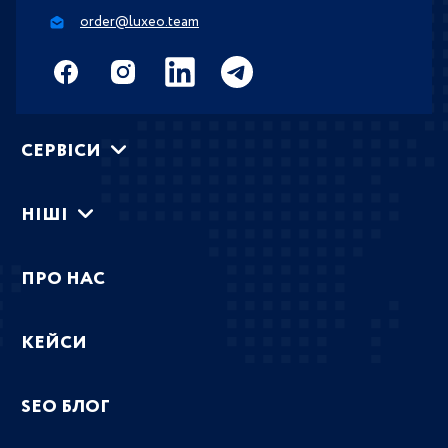
order@luxeo.team
СЕРВIСИ
НIШI
ПРО НАС
КЕЙСИ
SEO БЛОГ