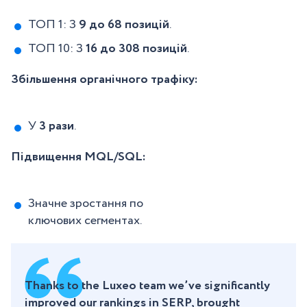
ТОП 1: З
9 до 68 позицій
.
ТОП 10: З
16 до 308 позицій
.
Збільшення органічного трафіку:
У
3 рази
.
Підвищення MQL/SQL:
Значне зростання по
ключових сегментах.
Thanks to the Luxeo team we’ve significantly
improved our rankings in SERP, brought