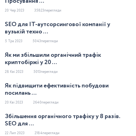
Просування ...
20 Чер 2023
35823перегляди
SEO для IT-аутсорсингової компанії у
вузькій техно ...
5 Тра 2023
5043перегляди
Як ми збільшили органічний трафік
криптобіржі у 20 ...
28 Кві 2023
5013перегляди
Як підвищити ефективність побудови
посилань ...
20 Кві 2023
2640перегляди
Збільшення органічного трафіку у 8 разів.
SEO для ...
22 Лип 2023
2184перегляди