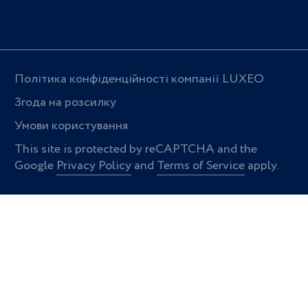
Політика конфіденційності компанії LUXEO
Згода на розсилку
Умови користування
This site is protected by reCAPTCHA and the
Google
Privacy Policy
and
Terms of Service
apply.