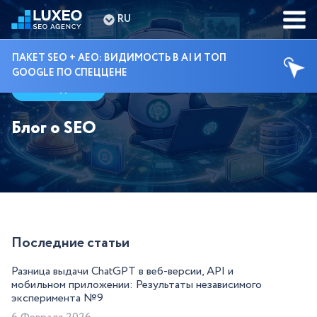
RU
ПАКЕТ SEO + AEO: ВИДИМОСТЬ В AI И ТОП
GOOGLE ПО СПЕЦЦЕНЕ
Гайды
Блог о SEO
Последние статьи
Разница выдачи ChatGPT в веб-версии, API и
мобильном приложении: Результаты независимого
эксперимента №9