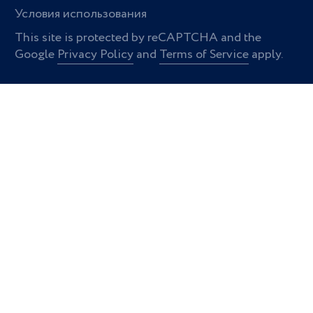
Условия использования
This site is protected by reCAPTCHA and the
Google
Privacy Policy
and
Terms of Service
apply.