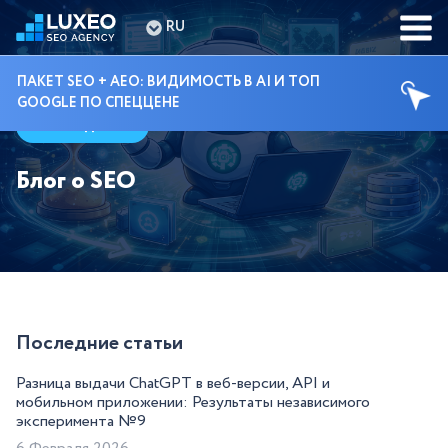
RU
ПАКЕТ SEO + AEO: ВИДИМОСТЬ В AI И ТОП
GOOGLE ПО СПЕЦЦЕНЕ
Гайды
Блог о SEO
Последние статьи
Разница выдачи ChatGPT в веб-версии, API и
мобильном приложении: Результаты независимого
эксперимента №9