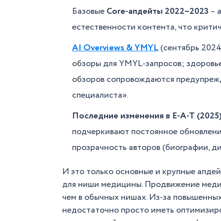
Базовые
Core-апдейты 2022–2023
– 
естественности контента, что крити
AI Overviews & YMYL
(сентябрь 2024)
обзоры для YMYL-запросов; здоровье
обзоров сопровождаются предупрежд
специалиста».
Последние изменения в E-A-T (2025
подчеркивают постоянное обновлени
прозрачность авторов (биографии, ди
И это только основные и крупные апдей
для ниши медицины. Продвижение медиц
чем в обычных нишах. Из-за повышенны
недостаточно просто иметь оптимизиро