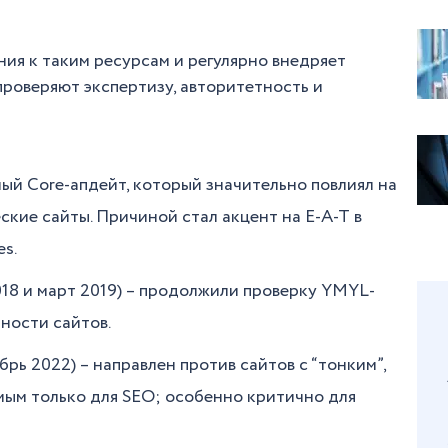
ия к таким ресурсам и регулярно внедряет
проверяют экспертизу, авторитетность и
ьный Core-апдейт, который значительно повлиял на
кие сайты. Причиной стал акцент на Е-А-Т в
es.
018 и март 2019) – продолжили проверку YMYL-
ности сайтов.
брь 2022) – направлен против сайтов с “тонким”,
мым только для SEO; особенно критично для