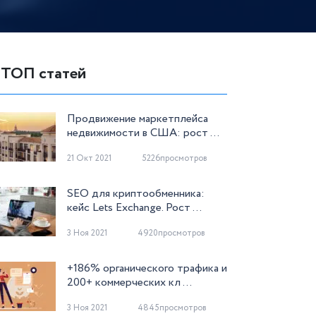
ТОП статей
Продвижение маркетплейса
недвижимости в США: рост ...
21 Окт 2021
5226просмотров
SEO для криптообменника:
кейс Lets Exchange. Рост ...
3 Ноя 2021
4920просмотров
+186% органического трафика и
200+ коммерческих кл ...
3 Ноя 2021
4845просмотров