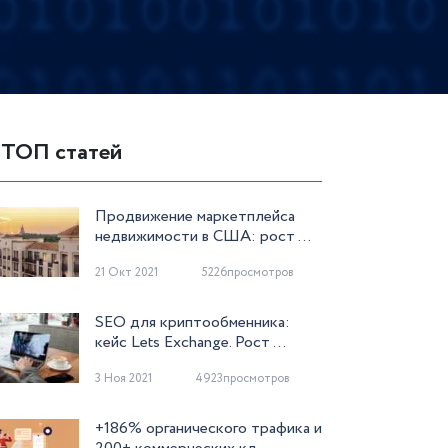
ТОП статей
Продвижение маркетплейса
недвижимости в США: рост ...
21 Окт 2021
5226просмотров
SEO для криптообменника:
кейс Lets Exchange. Рост ...
3 Ноя 2021
4923просмотров
+186% органического трафика и