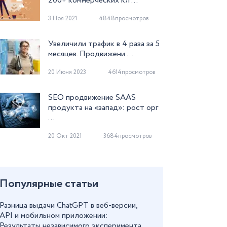
200+ коммерческих кл ...
3 Ноя 2021
4848просмотров
Увеличили трафик в 4 раза за 5
месяцев. Продвижени ...
20 Июня 2023
4614просмотров
SEO продвижение SAAS
продукта на «запад»: рост орг
...
20 Окт 2021
3684просмотров
Популярные статьи
Разница выдачи ChatGPT в веб-версии,
API и мобильном приложении:
Результаты независимого эксперимента