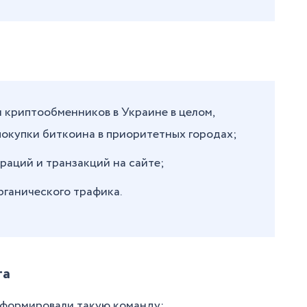
м криптообменников в Украине в целом,
покупки биткоина в приоритетных городах;
раций и транзакций на сайте;
рганического трафика.
та
 сформировали такую команду: