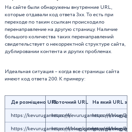
На сайте были обнаружены внутренние URL,
которые отдавали код ответа 3хх. То есть при
переходе по таким ссылкам происходило
перенаправление на другую страницу. Наличие
большого количества таких перенаправлений
свидетельствует о некорректной структуре сайта,
дублировании контента и других проблемах.
Идеальная ситуация – когда все страницы сайта
имеют код ответа 200. К примеру:
Де розміщено URL
Поточний URL
На який URL за
https://kevurugames.com/
https://kevurugames.com/blog/2d-
https://kevuruga
https://kevurugames.com/blog/category/gaming-ne
https://kevurugames.com/blog/2d-
https://kevuruga