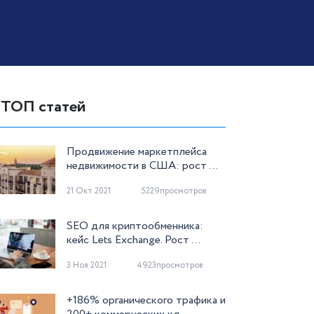
ТОП статей
Продвижение маркетплейса
недвижимости в США: рост ...
21 Окт 2021
5229просмотров
SEO для криптообменника:
кейс Lets Exchange. Рост ...
3 Ноя 2021
4923просмотров
+186% органического трафика и