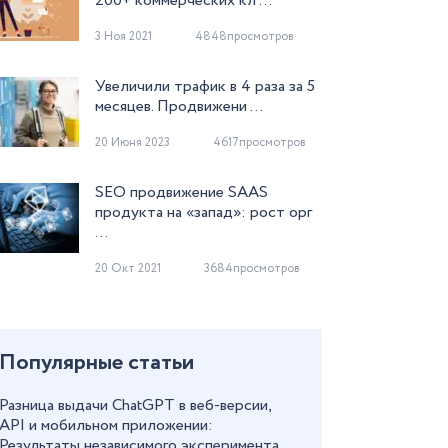
200+ коммерческих кл ...
3 Ноя 2021
4848просмотров
Увеличили трафик в 4 раза за 5
месяцев. Продвижени ...
20 Июня 2023
4617просмотров
SEO продвижение SAAS
продукта на «запад»: рост орг
...
20 Окт 2021
3684просмотров
Популярные статьи
Разница выдачи ChatGPT в веб-версии,
API и мобильном приложении:
Результаты независимого эксперимента