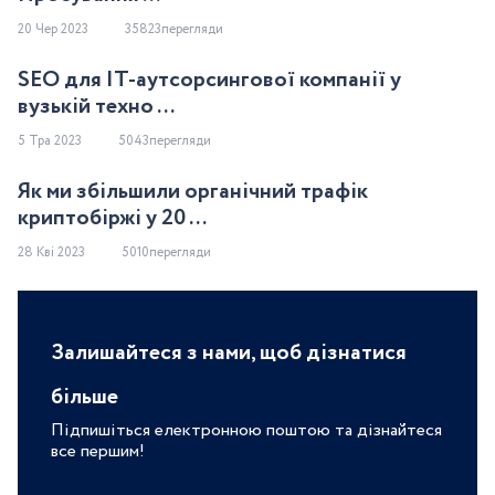
20 Чер 2023
35823перегляди
SEO для IT-аутсорсингової компанії у
вузькій техно ...
5 Тра 2023
5043перегляди
Як ми збільшили органічний трафік
криптобіржі у 20 ...
28 Кві 2023
5010перегляди
Залишайтеся з нами, щоб дізнатися
більше
Підпишіться електронною поштою та дізнайтеся
все першим!