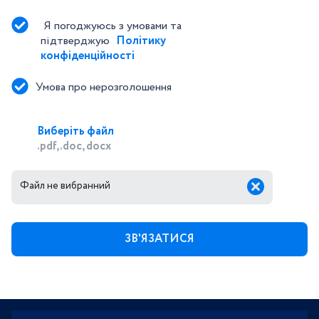
Я погоджуюсь з умовами та 
підтверджую 
Політику 
конфіденційності
Умова про нерозголошення
Виберіть файл
.pdf, .doc, docx
Файл не вибранний