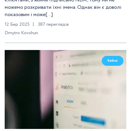
клієнтами, з якими підписано NDA, тому ми не
можемо розкривати їхні імена. Однак він є доволі
показовим і може[...]
12 Бер 2025
387 переглядів
Dmytro Kovshun
Кейси