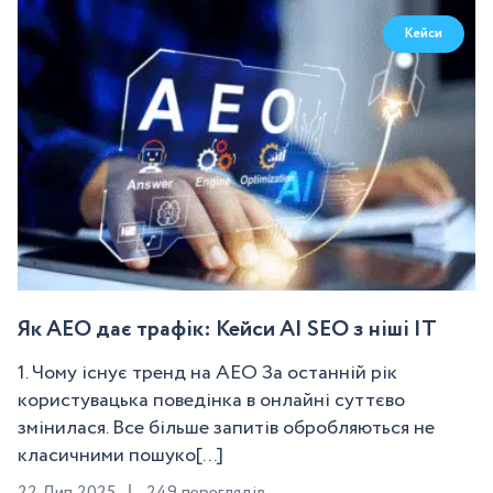
Кейси
Як AEO дає трафік: Кейси AI SEO з ніші IT
1. Чому існує тренд на AEO За останній рік
користувацька поведінка в онлайні суттєво
змінилася. Все більше запитів обробляються не
класичними пошуко[...]
22 Лип 2025
249 переглядів