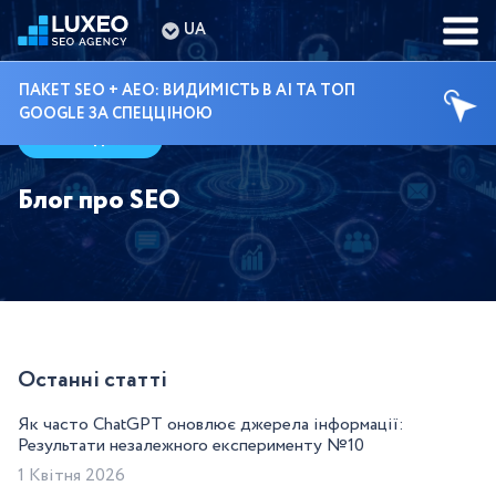
UA
ПАКЕТ SEO + AEO: ВИДИМІСТЬ В AI ТА ТОП
GOOGLE ЗА СПЕЦЦІНОЮ
Гайди
Блог про SEO
Останні статті
Як часто ChatGPT оновлює джерела інформації:
Результати незалежного експерименту №10
1 Квітня 2026