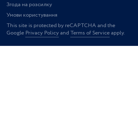
Згода на розсилку
Умови користування
This site is protected by reCAPTCHA and the
Google
Privacy Policy
and
Terms of Service
apply.