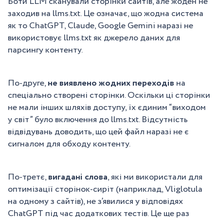
Боти LLM сканували сторінки сайтів, але жоден не
заходив на llms.txt. Це означає, що жодна система
як то ChatGPT, Claude, Google Gemini наразі не
використовує llms.txt як джерело даних для
парсингу контенту.
По-друге,
не виявлено жодних переходів
на
спеціально створені сторінки. Оскільки ці сторінки
не мали інших шляхів доступу, їх єдиним “виходом
у світ” було включення до llms.txt. Відсутність
відвідувань доводить, що цей файл наразі не є
сигналом для обходу контенту.
По-третє,
вигадані слова
, які ми використали для
оптимізації сторінок-сиріт (наприклад, Vliglotula
на одному з сайтів), не з’явилися у відповідях
ChatGPT під час додаткових тестів. Це ще раз