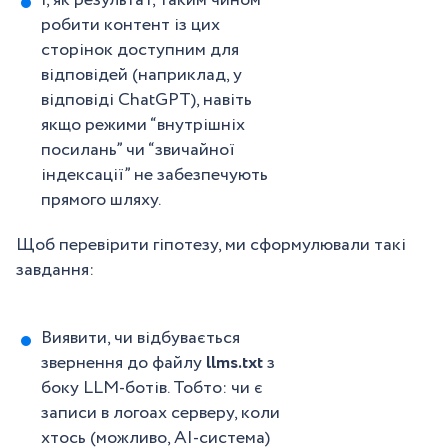
і, як результат, таким чином
робити контент із цих
сторінок доступним для
відповідей (наприклад, у
відповіді ChatGPT), навіть
якщо режими “внутрішніх
посилань” чи “звичайної
індексації” не забезпечують
прямого шляху.
Щоб перевірити гіпотезу, ми сформулювали такі
завдання:
Виявити, чи відбувається
звернення до файлу
llms.txt
з
боку LLM-ботів. Тобто: чи є
записи в логоах серверу, коли
хтось (можливо, AI-система)