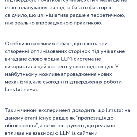
етапі планування: занадто багато факторів
свідчило, що ця ініціатива радше є теоретичною,
ніж реально впровадженою практикою.
Особливо важливим є факт, що навіть при
створенні оптимізованих сторінок під унікальне
вигадане слово жодна LLM-система не
використала цей контент у своїх відповідях. У
майбутньому можливе впровадження нових
механізмів, але сьогодні підтвердження роботи
llms.txt немає.
Таким чином, експеримент доводить, що llms.txt на
даному етапі існує радше як “пропозиція до
обговорення”, а не як інструмент, що реально
впливає на взаємодію LLM із сайтами.