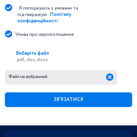
Я погоджуюсь з умовами та 
підтверджую 
Політику 
конфіденційності
Умова про нерозголошення
Виберіть файл
.pdf, .doc, docx
Файл не вибранний