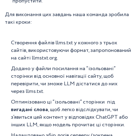
пропустити.
Для виконання цих завдань наша команда зробила
такі кроки:
Створення файлів llms.txt у кожного з трьох
сайтів, використовуючи формат, запропонований
на сайті llmstxt.org.
Додано у файли посилання на “ізольовані”
сторінки від основної навігації сайту, щоб
перевірити, чи зможе LLM дістатися до них
через llms.txt.
Оптимізовано ці “ізольовані” сторінки під
вигадані слова
, щоб легко відслідкувати, чи
з’явиться цей контент у відповідях ChatGPT або
інших LLM, якщо модель прочитає ці сторінки.
Налаштовано збір логів серверу (зокрема