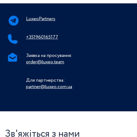
LuxeoPartners
+351960165177
Заявка на просування:
order@luxeo.team
Для партнерства:
partner@luxeo.com.ua
Зв'яжіться з нами