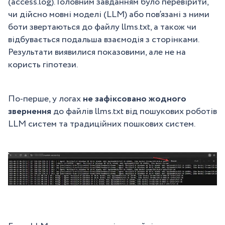
(access.log). Головним завданням було перевірити,
чи дійсно мовні моделі (LLM) або пов’язані з ними
боти звертаються до файлу llms.txt, а також чи
відбувається подальша взаємодія з сторінками.
Результати виявилися показовими, але не на
користь гіпотези.
По-перше, у логах
не зафіксовано жодного
звернення
до файлів llms.txt від пошукових роботів
LLM систем та традиційних пошкових систем.