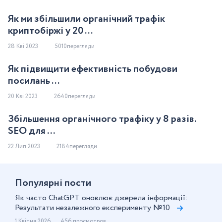
Як ми збільшили органічний трафік
криптобіржі у 20 ...
28 Кві 2023
5010перегляди
Як підвищити ефективність побудови
посилань ...
20 Кві 2023
2640перегляди
Збільшення органічного трафіку у 8 разів.
SEO для ...
22 Лип 2023
2184перегляди
Популярнi пости
Як часто ChatGPT оновлює джерела інформації:
Результати незалежного експерименту №10
1 Квітня 2026
456 просмотров