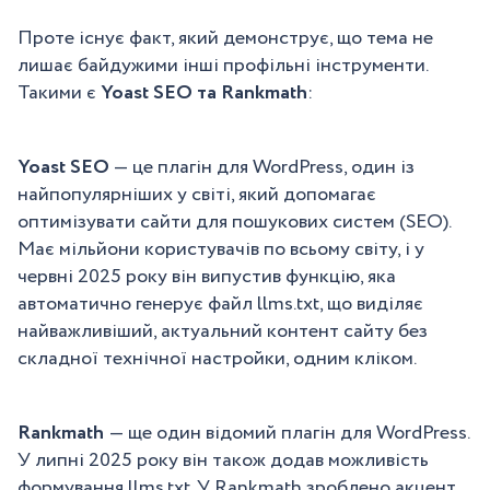
Проте існує факт, який демонструє, що тема не
лишає байдужими інші профільні інструменти.
Такими є
Yoast SEO та Rankmath
:
Yoast SEO
— це плагін для WordPress, один із
найпопулярніших у світі, який допомагає
оптимізувати сайти для пошукових систем (SEO).
Має мільйони користувачів по всьому світу, і у
червні 2025 року він випустив функцію, яка
автоматично генерує файл llms.txt, що виділяє
найважливіший, актуальний контент сайту без
складної технічної настройки, одним кліком.
Rankmath
— ще один відомий плагін для WordPress.
У липні 2025 року він також додав можливість
формування llms.txt. У Rankmath зроблено акцент