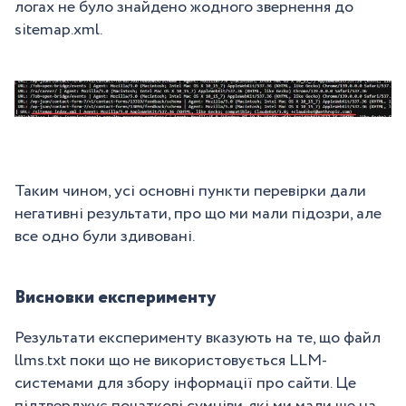
логах не було знайдено жодного звернення до
sitemap.xml.
Таким чином, усі основні пункти перевірки дали
негативні результати, про що ми мали підозри, але
все одно були здивовані.
Висновки експерименту
Результати експерименту вказують на те, що файл
llms.txt поки що не використовується LLM-
системами для збору інформації про сайти. Це
підтверджує початкові сумніви, які ми мали ще на