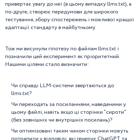
привертає увагу до неї (в цьому випадку llms.txt), а
по-друге, створює передумови для широкого
тестування, збору спостережень і можливої кращої
адаптації стандарту в майбутньому.
Тож ми висунули гіпотезу по файлам llms.txt і
позначили цей експеримент як пріоритетний.
Нашими цілями стало визначити:
Чи справді LLM-системи звертаються до
llms.txt?
Чи переходять за посиланнями, наведеними у
цьому файлі, навіть якщо ці сторінки “сироти”
(без зовнішніх чи внутрішніх посилань)?
Чи оптимізовані таким чином сторінки можуть
потрапити у відповіді, які генерує ChatGPT та