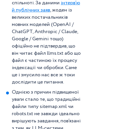
спільноті. За даними
інтерв’ю
й публічних заяв
, жоден із
великих постачальників
мовних моделей (OpenAI /
ChatGPT, Anthropic / Claude,
Google / Gemini тощо)
офіційно не підтвердив, що
він читає файл llms.txt або що
файл є частиною їх процесу
індексації чи обробки. Саме
це і змусило нас все ж токи
дослідити це питання.
Однією з причин підвищеної
уваги стало те, що традиційні
файли типу sitemap.xml чи
robots.txt не завжди ідеально
вирішують завдання, пов’язані
з тим, як LLM-системи