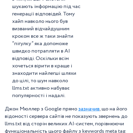
шукають інформацію під час
генерації відповідей. Тому
хайп навколо нього був
визваний відчайдушним
кроком все ж таки знайти
“пігулку” яка допоможе
швидко потрапляти в АІ
відповіді. Оскільки всім
хочеться вірити в краще і
знаходити найлегші шляхи
до цілі, то шум навколо
llms.txt активно набуває
популярності і надалі.
Джон Мюллер з Google прямо
зазначив
, що на його
відомості сервера сайтів не показують звернень до
llms.txt від сторін великих AI-систем, порівнюючи
функціональність цього файлу з keywords meta tag