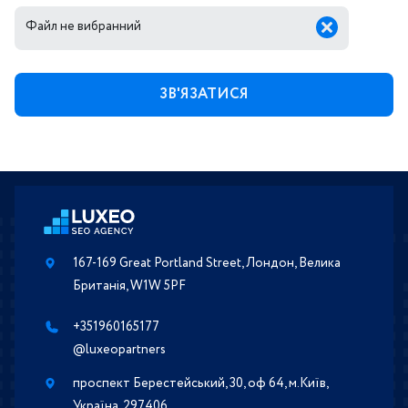
Файл не вибранний
167-169 Great Portland Street, Лондон, Велика
Британія, W1W 5PF
+351960165177
@luxeopartners
проспект Берестейський, 30, оф 64, м.Київ,
Україна, 297406