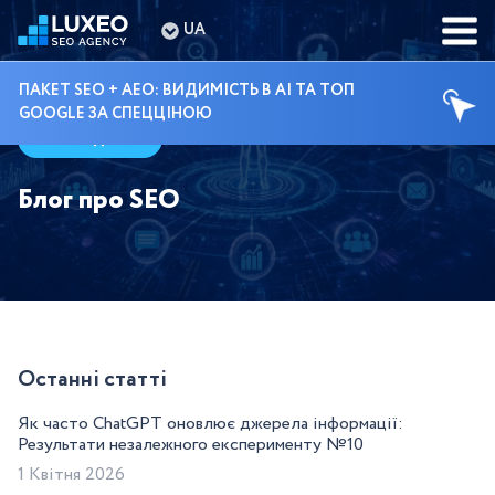
UA
ПАКЕТ SEO + AEO: ВИДИМІСТЬ В AI ТА ТОП
GOOGLE ЗА СПЕЦЦІНОЮ
Гайди
Блог про SEO
Останні статті
Як часто ChatGPT оновлює джерела інформації:
Результати незалежного експерименту №10
1 Квітня 2026