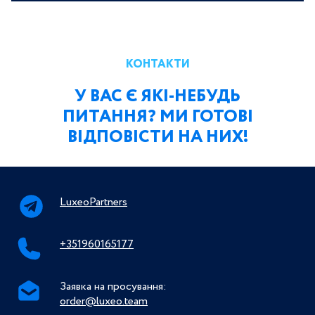
КОНТАКТИ
У ВАС Є ЯКІ-НЕБУДЬ
ПИТАННЯ? МИ ГОТОВІ
ВІДПОВІСТИ НА НИХ!
LuxeoPartners
+351960165177
Заявка на просування:
order@luxeo.team