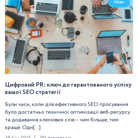
Гайди
Цифровий PR: ключ до гарантованого успіху
вашої SEO стратегії
Були часи, коли для ефективного SEO просування
було достатньо технічної оптимізації веб-ресурсу
та додавання ключових слів – чим більше, тим
краще. Одн[...]
28 Січ 2025
381 переглядів