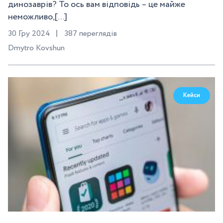
динозаврів? То ось вам відповідь – це майже
неможливо,[...]
30 Гру 2024
387 переглядів
Dmytro Kovshun
Кейси