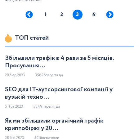
1
2
3
4
ТОП статей
Збільшили трафік в 4 рази за 5 місяців.
Просування ...
20 Чер 2023
35826перегляди
SEO для IT-аутсорсингової компанії у
вузькій техно ...
5 Тра 2023
5049перегляди
Як ми збільшили органічний трафік
криптобіржі у 20 ...
28 Кві 2023
5016перегляди