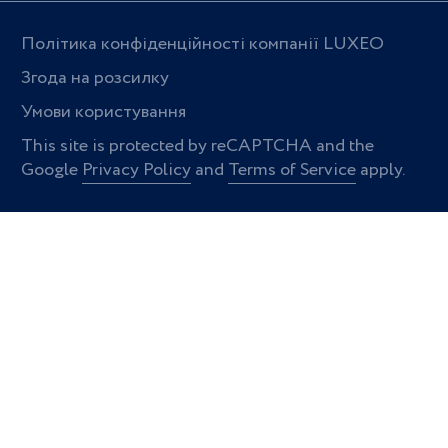
Політика конфіденційності компанії LUXEO
Згода на розсилку
Умови користування
This site is protected by reCAPTCHA and the
Google
Privacy Policy
and
Terms of Service
apply.