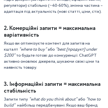
регулятори) стабільно (~40-60%), змінна частина –
адаптація під актуальність (нові статті, ціни, стік).
2. Комерційні запити = максимальна
варіативність
Якщо ви оптимізуєте контент для запитів на
кшталт
“where to buy”
або
“best [продукт] under
$200”
то будьте готові до конкуренції. ChatGPT
активно оновлює джерела, шукаючи свіжі ціни та
наявність товару.
3. Інформаційні запити = максимальна
стабільність
Запити типу
“what do you think about”
або
“how to
build”
найбільш передбачувані. Якщо ваш бренд