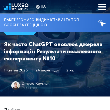
UA
ПАКЕТ SEO + AEO: ВИДИМІСТЬ В AI ТА ТОП
GOOGLE ЗА СПЕЦЦІНОЮ
Гайди
Як часто ChatGPT оновлює джерела
інформації: Результати незалежного
експерименту №10
1 Квітня 2026
24 перегляди
2 хв.
Dmytro Kovshun
Редактор