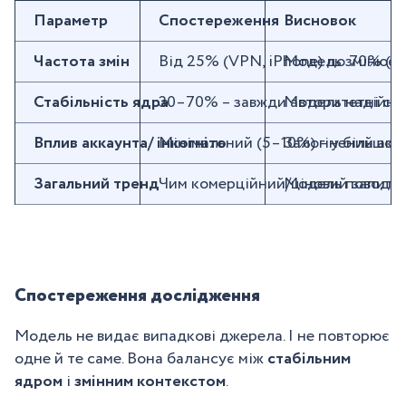
Параметр
Спостереження
Висновок
Частота змін
Від 25% (VPN, iPhone) до 70% (de
Модель змінює дж
Стабільність ядра
30–70% – завжди авторитетні сайт
Модель надійно 
Вплив аккаунта/ інкогніто
Мінімальний (5–10%) – у більшост
Залогінений акка
Загальний тренд
Чим комерційний/ціновий запит – 
Модель поводить
Спостереження дослідження
Модель не видає випадкові джерела. І не повторює
одне й те саме. Вона балансує між
стабільним
ядром
і
змінним контекстом
.