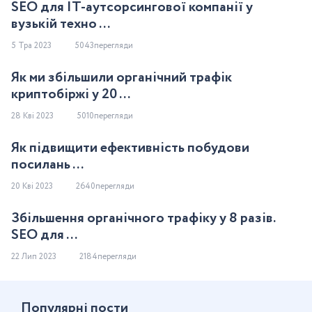
SEO для IT-аутсорсингової компанії у
вузькій техно ...
5 Тра 2023
5043перегляди
Як ми збільшили органічний трафік
криптобіржі у 20 ...
28 Кві 2023
5010перегляди
Як підвищити ефективність побудови
посилань ...
20 Кві 2023
2640перегляди
Збільшення органічного трафіку у 8 разів.
SEO для ...
22 Лип 2023
2184перегляди
Популярнi пости