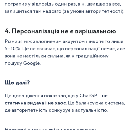
потрапив у відповідь один раз, він, швидше за все,
залишиться там надовго (за умови авторитетності).
4. Персоналізація не є вирішальною
Різниця між залогіненим акаунтом і інкогніто лише
5–10%. Це не означає, що персоналізації немає, але
вона не настільки сильна, як у традиційному
пошуку Google.
Що далі?
Це дослідження показало, що у ChatGPT
не
статична видача і не хаос
. Це балансуюча система,
де авторитетність конкурує з актуальністю.
Наступні питання, які ми досліджуємо: