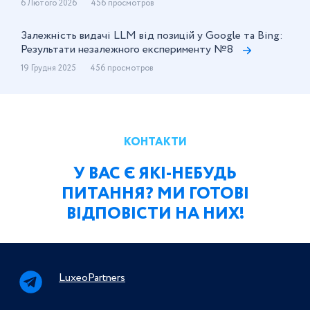
6 Лютого 2026
456 просмотров
Залежність видачі LLM від позицій у Google та Bing:
Результати незалежного експерименту №8
19 Грудня 2025
456 просмотров
КОНТАКТИ
У ВАС Є ЯКІ-НЕБУДЬ
ПИТАННЯ? МИ ГОТОВІ
ВІДПОВІСТИ НА НИХ!
LuxeoPartners