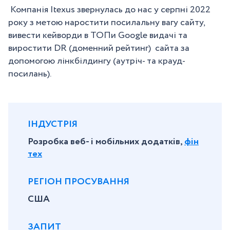
Компанія Itexus звернулась до нас у серпні 2022
року з метою наростити посилальну вагу сайту,
вивести кейворди в ТОПи Google видачі та
виростити DR (доменний рейтинг) cайта за
допомогою лінкбілдингу (аутріч- та крауд-
посилань).
ІНДУСТРІЯ
Розробка веб- і мобільних додатків,
фін
тех
РЕГІОН ПРОСУВАННЯ
США
ЗАПИТ