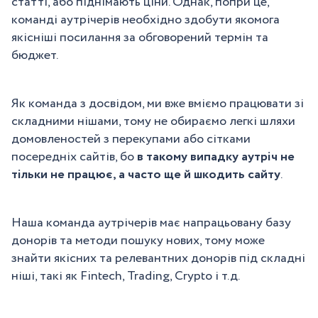
статті, або піднімають ціни. Однак, попри це,
команді аутрічерів необхідно здобути якомога
якісніші посилання за обговорений термін та
бюджет.
Як команда з досвідом, ми вже вміємо працювати зі
складними нішами, тому не обираємо легкі шляхи
домовленостей з перекупами або сітками
посередніх сайтів, бо
в такому випадку аутріч не
тільки не працює, а часто ще й шкодить сайту
.
Наша команда аутрічерів має напрацьовану базу
донорів та методи пошуку нових, тому може
знайти якісних та релевантних донорів під складні
ніші, такі як Fintech, Trading, Crypto і т.д.