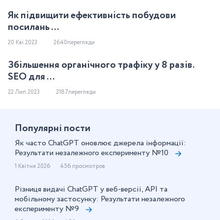
Як підвищити ефективність побудови
посилань ...
20 Кві 2023
2640перегляди
Збільшення органічного трафіку у 8 разів.
SEO для ...
22 Лип 2023
2187перегляди
Популярнi пости
Як часто ChatGPT оновлює джерела інформації:
Результати незалежного експерименту №10
1 Квітня 2026
456 просмотров
Різниця видачі ChatGPT у веб-версії, API та
мобільному застосунку: Результати незалежного
експерименту №9