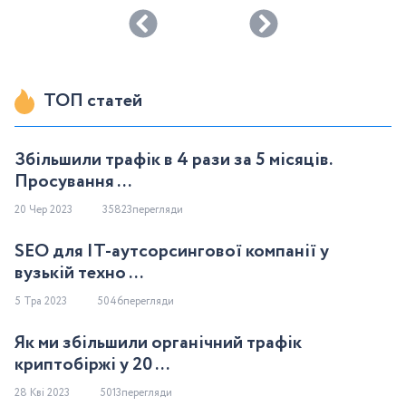
ТОП статей
Збільшили трафік в 4 рази за 5 місяців.
Просування ...
20 Чер 2023
35823перегляди
SEO для IT-аутсорсингової компанії у
вузькій техно ...
5 Тра 2023
5046перегляди
Як ми збільшили органічний трафік
криптобіржі у 20 ...
28 Кві 2023
5013перегляди