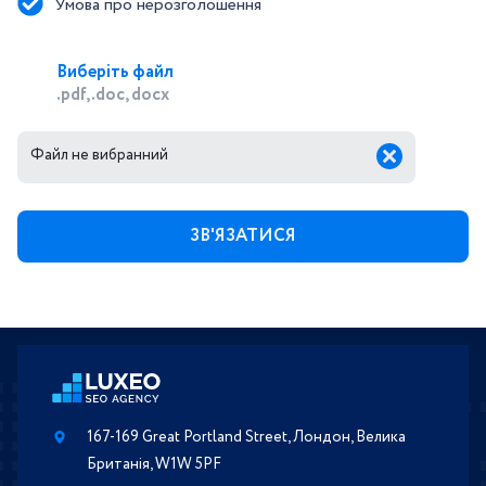
Умова про нерозголошення
Виберіть файл
.pdf, .doc, docx
Файл не вибранний
167-169 Great Portland Street, Лондон, Велика
Британія, W1W 5PF