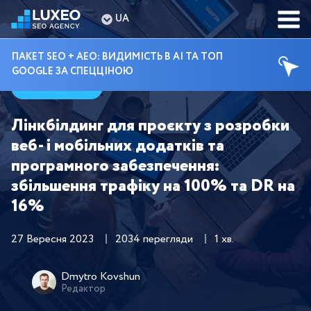
UA
ПАКЕТ SEO + AEO: ВИДИМІСТЬ В AI ТА ТОП
GOOGLE ЗА СПЕЦЦІНОЮ
Кейси
Лінкбілдинг для проєкту з розробки
веб- і мобільних додатків та
програмного забезпечення:
збільшення трафіку на 100% та DR на
16%
27 Вересня 2023
2034 перегляди
1 хв.
Dmytro Kovshun
Редактор