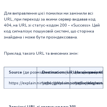
Для виправлення цієї помилки ми замінили всі
URL, при переході за якими сервер видавав код
404, на URL зі статус-кодом 200 – «Success». Цей
код сигналізує пошуковій системі, що сторінка
знайдена і може бути проіндексована.
Приклад такого URL та внесених змін:
Source
(де розміщене посилання, що повертає 404
Destination
(URL, який повертає 
На що замінити
https://explain.ninja/blog/the-importance-of-great-
https://explain.ninja/5-creative-w
https://explain.n