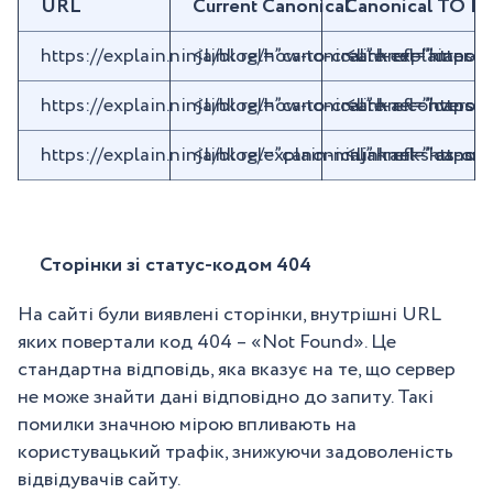
URL
Current Canonical
Canonical TO D
https://explain.ninja/blog/how-to-create-explainer-v
<link rel=”canonical” href=”https
<link rel=”canoni
https://explain.ninja/blog/how-to-create-a-conversio
<link rel=”canonical” href=”https:
<link rel=”canoni
https://explain.ninja/blog/explain-ninja-ranks-as-o
<link rel=”canonical” href=”https
<link rel=”canon
Сторінки зі статус-кодом 404
На сайті були виявлені сторінки, внутрішні URL
яких повертали код 404 – «Not Found». Це
стандартна відповідь, яка вказує на те, що сервер
не може знайти дані відповідно до запиту. Такі
помилки значною мірою впливають на
користувацький трафік, знижуючи задоволеність
відвідувачів сайту.