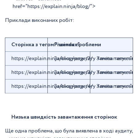
href=”https://explain.ninja/blog/”>
Приклади виконаних робіт:
Сторінка з тегом “noindex”
Рішення проблеми
https://explain.ninja/blog/page/2/
Заміна мета-тегу <meta name=”
Заміна тегу canon
https://explain.ninja/blog/page/3/
Заміна мета-тегу <meta name=”
Заміна тегу canon
https://explain.ninja/blog/page/4/
Заміна мета-тегу <meta name=”
Заміна тегу canon
Низька швидкість завантаження сторінок
Ще одна проблема, що була виявлена в ході аудиту,