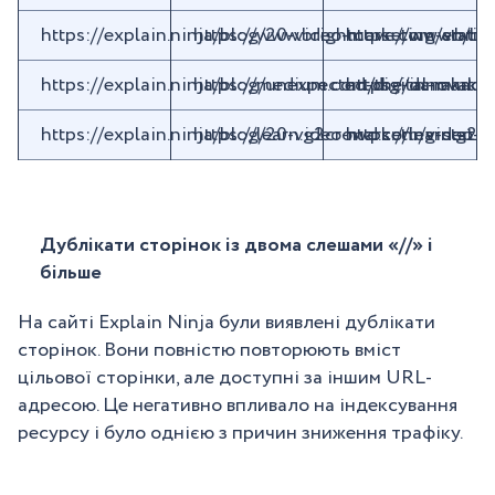
https://explain.ninja/blog/20-video-marketing-statis
https://www.brightcove.com/en/bl
https://www.brig
https://explain.ninja/blog/unexpected-digital-marke
https://medium.com/the-innovatio
https://danakac
https://explain.ninja/blog/20-video-marketing-statis
https://learn.g2crowd.com/video-m
https://learn.g2.
Дублікати сторінок із двома слешами «//» і
більше
На сайті Explain Ninja були виявлені дублікати
сторінок. Вони повністю повторюють вміст
цільової сторінки, але доступні за іншим URL-
адресою. Це негативно впливало на індексування
ресурсу і було однією з причин зниження трафіку.