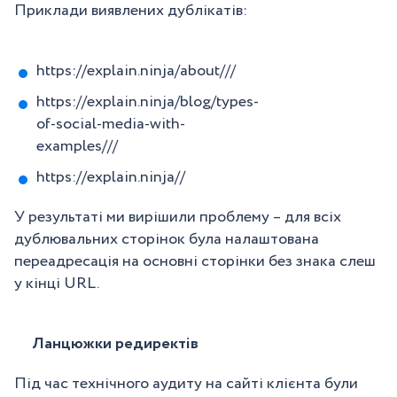
Приклади виявлених дублікатів:
https://explain.ninja/about///
https://explain.ninja/blog/types-
of-social-media-with-
examples///
https://explain.ninja//
У результаті ми вирішили проблему – для всіх
дублювальних сторінок була налаштована
переадресація на основні сторінки без знака слеш
у кінці URL.
Ланцюжки редиректів
Під час технічного аудиту на сайті клієнта були