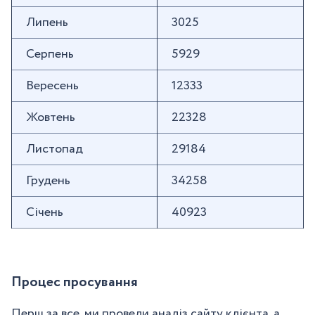
Липень
3025
Серпень
5929
Вересень
12333
Жовтень
22328
Листопад
29184
Грудень
34258
Січень
40923
Процес просування
Перш за все, ми провели аналіз сайту клієнта, а